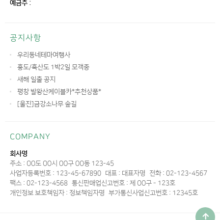
예금주 :
공지사항
우리동네테마여행사
홍도/흑산도 1박2일 모객중
새해 일출 공지
평창 발왕산케이블카*추천상품*
[울진]금강소나무 숲길
COMPANY
회사명
주소 : OO도 OO시 OO구 OO동 123-45
사업자등록번호 : 123-45-67890
대표 : 대표자명
전화 : 02-123-4567
팩스 : 02-123-4568
통신판매업신고번호 : 제 OO구 - 123호
개인정보 보호책임자 : 정보책임자명
부가통신사업신고번호 : 12345호