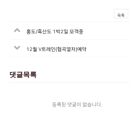
목록
홍도/흑산도 1박2일 모객중
12월 V트레인(협곡열차)예약
댓글목록
등록된 댓글이 없습니다.