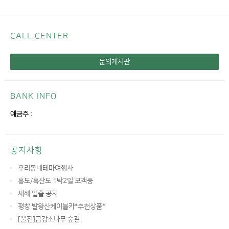
CALL CENTER
문의게시판
BANK INFO
예금주 :
공지사항
우리동네테마여행사
홍도/흑산도 1박2일 모객중
새해 일출 공지
평창 발왕산케이블카*추천상품*
[울진]금강소나무 숲길